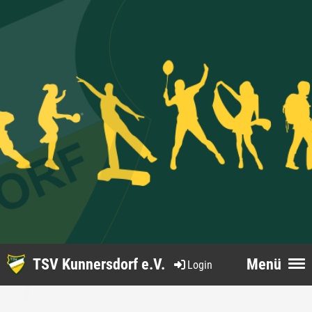
TSV Kunnersdorf e.V.
Menü
Login