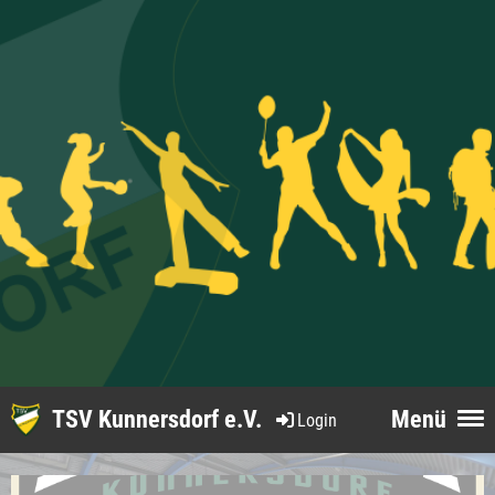
TSV Kunnersdorf e.V.
Menü
Login