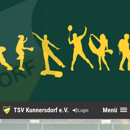
TSV Kunnersdorf e.V.
Menü
Login